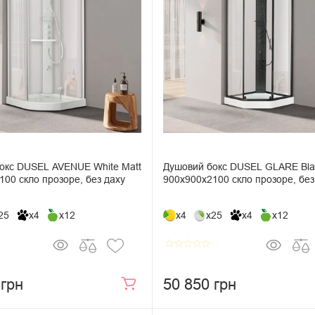
окс DUSEL AVENUE White Matt
Душовий бокс DUSEL GLARE Bla
00 скло прозоре, без даху
900x900x2100 скло прозоре, без
25
x4
x12
x4
x25
x4
x12
star_border
star_border
star_border
star_border
star_border
 грн
50 850 грн