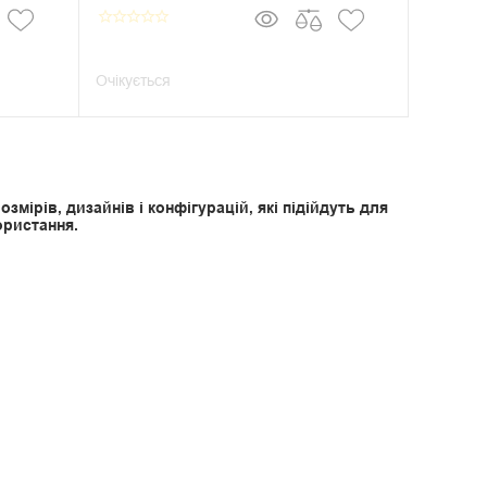
star_border
star_border
star_border
star_border
star_border
Очікується
мірів, дизайнів і конфігурацій, які підійдуть для
ористання.