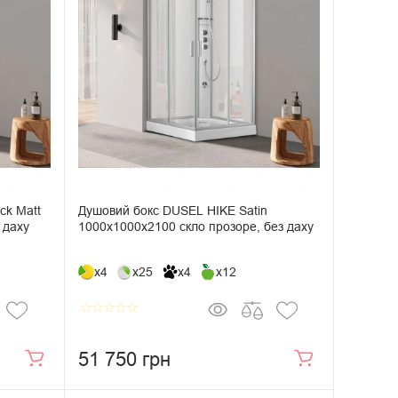
ck Matt
Душовий бокс DUSEL HIKE Satin
 даху
1000x1000x2100 скло прозоре, без даху
x4
x25
x4
x12
star_border
star_border
star_border
star_border
star_border
51 750 грн