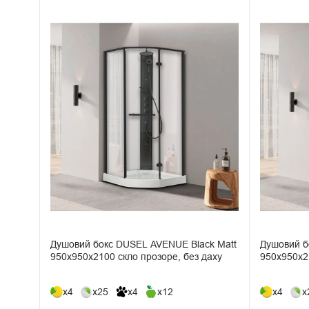
Душовий бокс DUSEL AVENUE Black Matt
Душовий б
950x950x2100 скло прозоре, без даху
950x950x21
x4
x25
x4
x12
x4
x