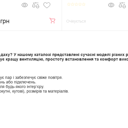
star_border
star_border
star_border
star_border
star_border
 грн
Очікується
аху? У нашому каталозі представлені сучасні моделі різних роз
ечує кращу вентиляцію, простоту встановлення та комфорт вик
є пар і забезпечує свіже повітря.
нь або підключень.
я будь-якого інтер’єру.
ні, кутові), розмірів та матеріалів.