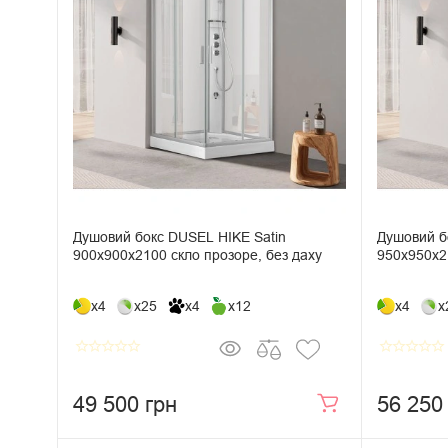
Душовий бокс DUSEL HIKE Satin
Душовий б
900x900x2100 скло прозоре, без даху
950x950x21
x4
x25
x4
x12
x4
x
star_border
star_border
star_border
star_border
star_border
star_border
star_border
star_border
star_border
star_border
49 500 грн
56 250