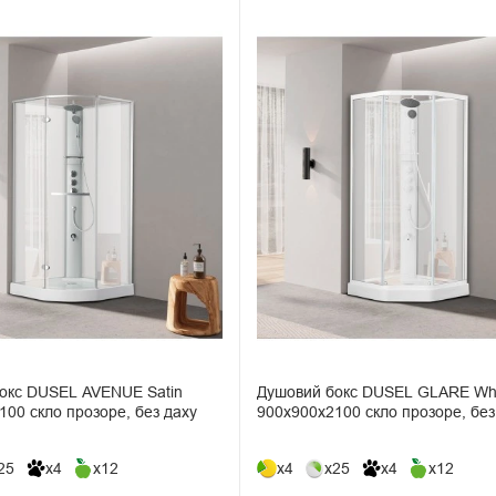
окс DUSEL AVENUE Satin
Душовий бокс DUSEL GLARE Whi
00 скло прозоре, без даху
900x900x2100 скло прозоре, без
25
x4
x12
x4
x25
x4
x12