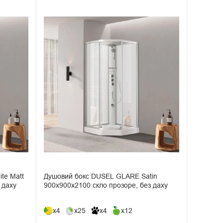
te Matt
Душовий бокс DUSEL GLARE Satin
 даху
900x900x2100 скло прозоре, без даху
x4
x25
x4
x12