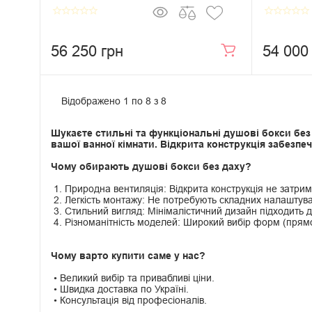
star_border
star_border
star_border
star_border
star_border
star_border
star_border
star_border
star_border
star_border
56 250 грн
54 000
Відображено 1 по 8 з 8
Шукаєте стильні та функціональні душові бокси без д
вашої ванної кімнати. Відкрита конструкція забезп
Чому обирають душові бокси без даху?
1. Природна вентиляція: Відкрита конструкція не затриму
2. Легкість монтажу: Не потребують складних налаштува
3. Стильний вигляд: Мінімалістичний дизайн підходить дл
4. Різноманітність моделей: Широкий вибір форм (прямокут
Чому варто купити саме у нас?
• В
еликий вибір та привабливі ціни.
• Швидка доставка по Україні.
• Консультація від професіоналів.