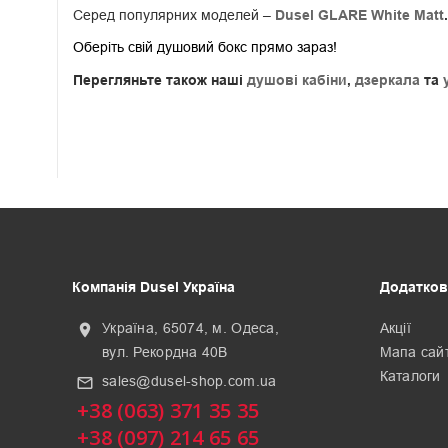
Серед популярних моделей –
Dusel GLARE White Matt
.
Оберіть свій душовий бокс прямо зараз!
Перегляньте також наші
душові кабіни
,
дзеркала
та
Компанія Dusel Україна
Додатков
Україна, 65074, м. Одеса,
Акції
location_on
вул. Рекордна 40В
Мапа сай
Каталоги
sales@dusel-shop.com.ua
mail_outline
+38 (063) 371 35 35
+38 (097) 214 65 65